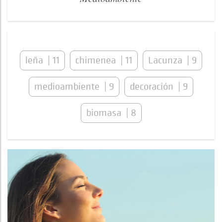
leña
11
chimenea
11
Lacunza
9
medioambiente
9
decoración
9
biomasa
8