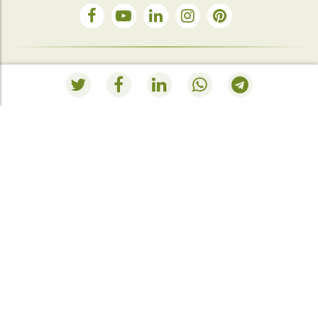
Servizio di assistenza telefonica
+34 948 563 511
RESUMEN PEDIDO
Al momento il tuo carrello della spesa è vuoto.
Andare al negozio
.
Polígono Ibarrea, s/n 31800 Alsasua, Navarra, Spain