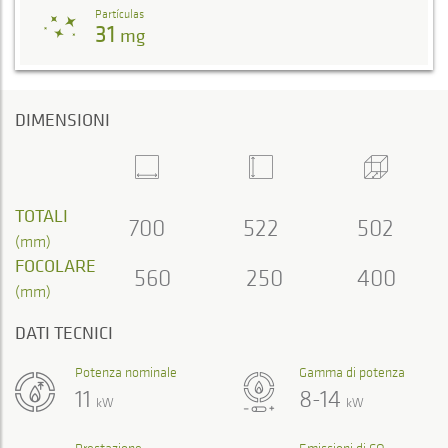
Partículas
31
mg
DIMENSIONI
TOTALI
700
522
502
(mm)
FOCOLARE
560
250
400
(mm)
DATI TECNICI
Potenza nominale
Gamma di potenza
11
8-14
kW
kW
Prestazione
Emissioni di CO