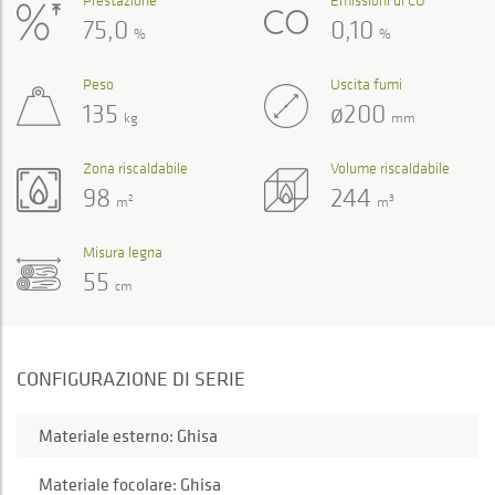
75,0
0,10
%
%
Peso
Uscita fumi
135
ø200
kg
mm
Zona riscaldabile
Volume riscaldabile
98
244
2
3
m
m
Misura legna
55
cm
CONFIGURAZIONE DI SERIE
Materiale esterno: Ghisa
Materiale focolare: Ghisa