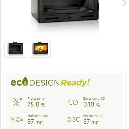
Prestazione
Emissioni di CO
75,0
0,10
%
%
Emisiones NOx
Emisiones OGC
97
67
mg
mg