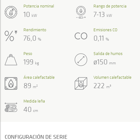
Potencia nominal
Rango de potencia
10
7-13
kW
kW
Rendimiento
Emisiones CO
76,0
0,11
%
%
Peso
Salida de humos
199
ø150
kg
mm
Área calefactable
Volumen calefactable
89
222
2
3
m
m
Medida leña
40
cm
CONFIGURACIÓN DE SERIE