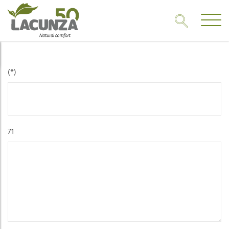
(*)
71