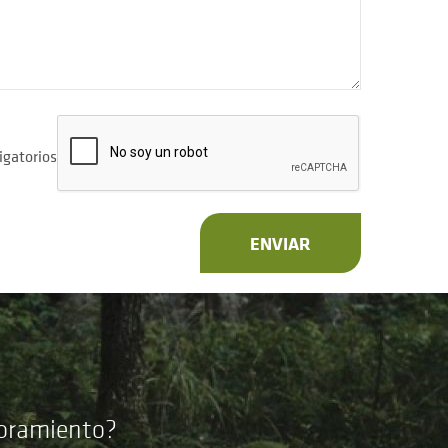
igatorios
ENVIAR
soramiento?