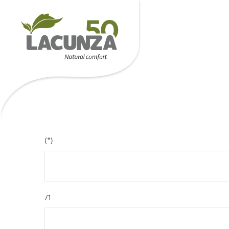
(*)
71