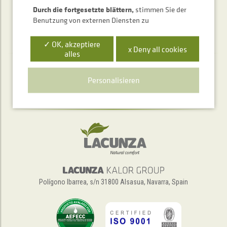
Durch die fortgesetzte blättern,
stimmen Sie der
Benutzung von externen Diensten zu
✓ OK, akzeptiere
x Deny all cookies
alles
Telefonischer Auskunftsservice
Personalisieren
+34 948 563 511
Polígono Ibarrea, s/n 31800 Alsasua, Navarra, Spain