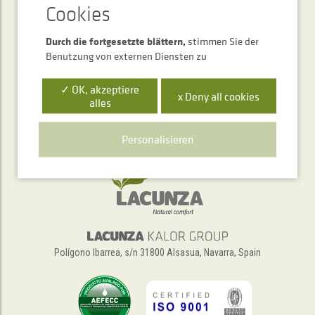
Durch die fortgesetzte blättern,
stimmen Sie der
Benutzung von externen Diensten zu
✓ OK, akzeptiere
x Deny all cookies
alles
Telefonischer Auskunftsservice
+34 948 563 511
Personalisieren
Polígono Ibarrea, s/n 31800 Alsasua, Navarra, Spain