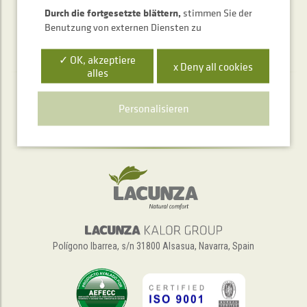
Durch die fortgesetzte blättern,
stimmen Sie der
Benutzung von externen Diensten zu
✓ OK, akzeptiere
x Deny all cookies
alles
Telefonischer Auskunftsservice
Personalisieren
+34 948 563 511
Polígono Ibarrea, s/n 31800 Alsasua, Navarra, Spain