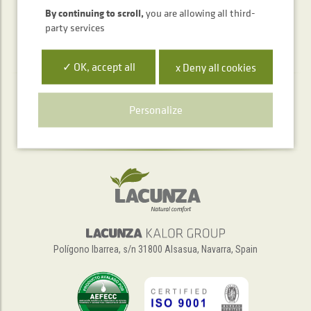
By continuing to scroll,
you are allowing all third-
party services
✓ OK, accept all
x Deny all cookies
Telephone service
Personalize
+34 948 563 511
Polígono Ibarrea, s/n 31800 Alsasua, Navarra, Spain