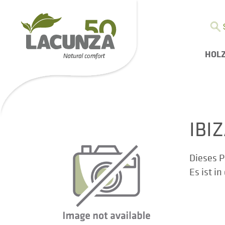
HOL
IBI
Dieses P
Es ist i