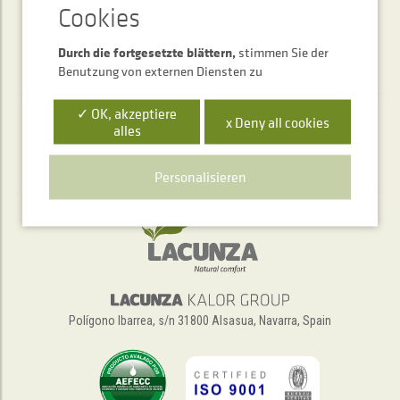
Durch die fortgesetzte blättern,
stimmen Sie der
Benutzung von externen Diensten zu
✓ OK, akzeptiere
x Deny all cookies
alles
Telefonischer Auskunftsservice
+34 948 563 511
Personalisieren
Polígono Ibarrea, s/n 31800 Alsasua, Navarra, Spain