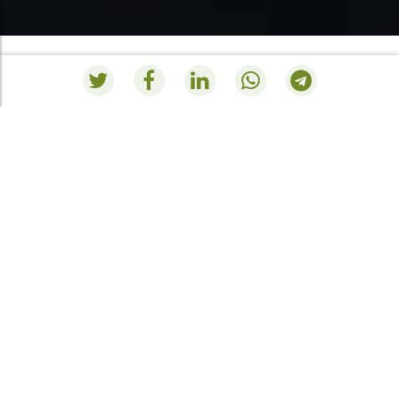
HOLZOFENHERDE
RESUMEN PEDIDO
KAMINÖFEN
Momentan haben Sie noch nichts in Ihrem
Einkaufskorb.
Geh in den Shop
.
HEIZKAMINE