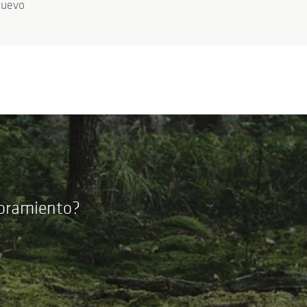
nuevo
soramiento?