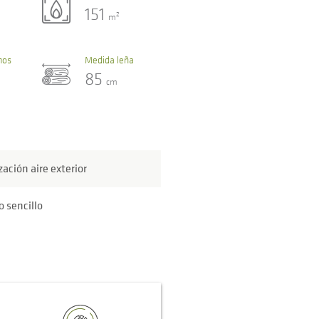
151
2
m
mos
Medida leña
85
cm
zación aire exterior
 sencillo