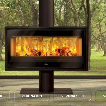
00
VERONA 801
VERONA 1000
V