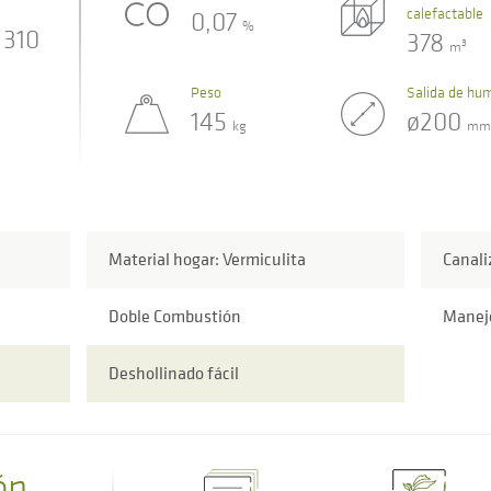
calefactable
0,07
%
310
378
3
m
Peso
Salida de hu
145
ø200
kg
mm
Material hogar: Vermiculita
Canali
Doble Combustión
Manejo
Deshollinado fácil
ón