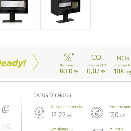
Rendimiento
Emisiones CO
Emisiones N
80,0
0,07
108
%
%
m
DATOS TÉCNICOS
Rango de potencia
Potencia nom
12-22
17,0
kW
kW
515
Emisiones CO
Volumen