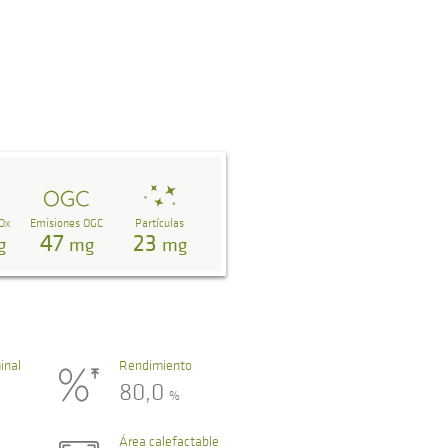
Ox
Emisiones OGC
Partículas
47
23
g
mg
mg
inal
Rendimiento
80,0
%
Área calefactable