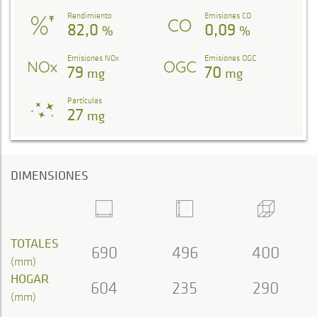
Rendimiento
Emisiones CO
82,0
0,09
%
%
Emisiones NOx
Emisiones OGC
79
70
mg
mg
Partículas
27
mg
DIMENSIONES
TOTALES
690
496
400
(mm)
HOGAR
604
235
290
(mm)