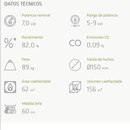
DATOS TÉCNICOS
Potencia nominal
Rango de potencia
7,0
5-9
kW
kW
Rendimiento
Emisiones CO
82,0
0,09
%
%
Peso
Salida de humos
89
Ø150
kg
mm
Área calefactable
Volumen calefactable
62
156
2
3
m
m
Medida leña
60
cm