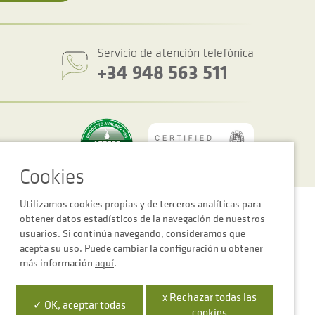
Servicio de atención telefónica
+34 948 563 511
Utilizamos cookies propias y de terceros analíticas para
Política de privacidad y cookies
Condiciones generales de venta
obtener datos estadísticos de la navegación de nuestros
usuarios. Si continúa navegando, consideramos que
acepta su uso. Puede cambiar la configuración u obtener
más información
aquí
.
x Rechazar todas las
 la Empresa Digital de Navarra”
✓ OK, aceptar todas
cookies