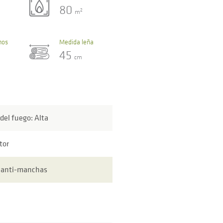
80
2
m
mos
Medida leña
45
cm
 del fuego: Alta
tor
l anti-manchas