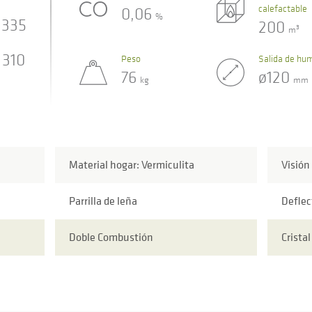
calefactable
0,06
%
335
200
3
m
310
Peso
Salida de hu
76
ø120
kg
mm
Material hogar: Vermiculita
Visión
Parrilla de leña
Deflec
Doble Combustión
Crista