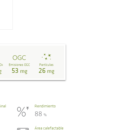
Ox
Emisiones OGC
Partículas
53
26
g
mg
mg
inal
Rendimiento
88
%
Área calefactable