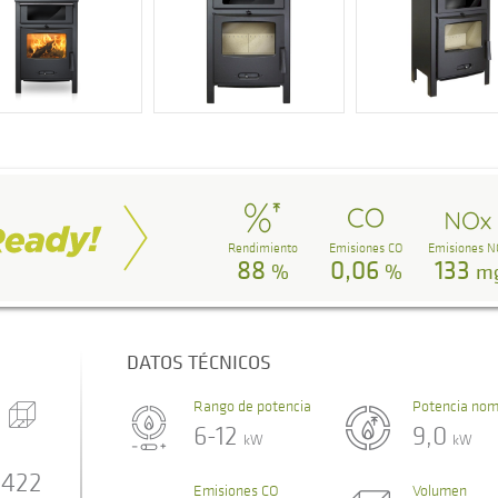
Rendimiento
Emisiones CO
Emisiones N
88
0,06
133
%
%
m
DATOS TÉCNICOS
Rango de potencia
Potencia nom
6-12
9,0
kW
kW
422
Emisiones CO
Volumen