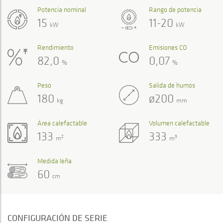
Potencia nominal
Rango de potencia
15
11-20
kW
kW
Rendimiento
Emisiones CO
82,0
0,07
%
%
Peso
Salida de humos
180
ø200
kg
mm
Área calefactable
Volumen calefactable
133
333
2
3
m
m
Medida leña
60
cm
CONFIGURACIÓN DE SERIE