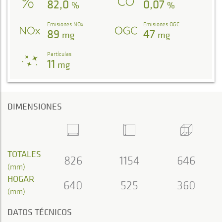
82,0
0,07
%
%
Emisiones NOx
Emisiones OGC
89
47
mg
mg
Partículas
11
mg
DIMENSIONES
TOTALES
826
1154
646
(mm)
HOGAR
640
525
360
(mm)
DATOS TÉCNICOS