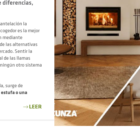
 diferencias,
antelación la
acogedor es la mejor
ón mediante
de las alternativas
rcado. Sentir la
al de las llamas
 ningún otro sistema
da, surge de
 estufa o una
LEER